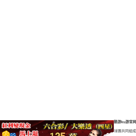
酷游ku游官
站,MLB ,支持你愛的球隊，現在就入手週邊為他們大聲加油！由各球團共同組成，推