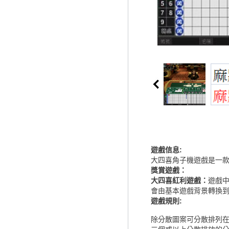
遊戲信息
:
大四喜角子機遊戲是一款
獎賞遊戲：
大四喜紅利遊戲：
遊戲
會由基本遊戲背景轉換
遊戲規則:
除分散圖案可分散排列