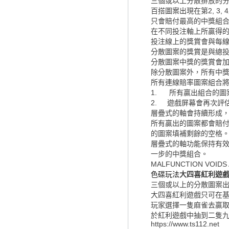
三個或以上分散排放的
百搭圖案出現在第2, 3
只會賠付最高的中獎組
在不同投注軸上所贏得
投注線上的獎賞會與每
分散圖案的獎賞是與總
分散圖案中獎的獎賞會
除分散圖案外，所有中
所有連線賠率圖案組合
1. 所有贏出組合的圖
2. 遊戲屏幕會再次評
層疊式的軸會持續形成
所有贏出的圖案都會賠
的圖案填補剩餘的空格
層疊式的軸功能保持有
一步的中獎組合。
MALFUNCTION VOI
色碟玩法
大四喜紅利遊
三個或以上的分散圖案
大四喜紅利遊戲只可在
玩家選擇一隻麻雀去贏取
於紅利遊戲中抽到二隻
https://www.ts112.net