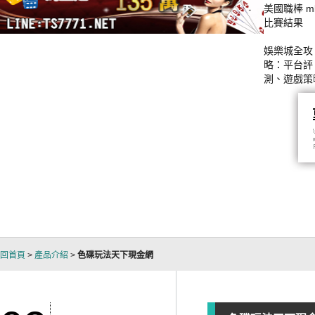
美國職棒 ml
比賽結果
娛樂城全攻
略：平台評
測、遊戲策
與贏錢技巧
析
回首頁
>
產品介紹
>
色碟玩法天下現金網