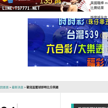
美國職棒 ml
比賽結果
娛樂城全攻
略：平台評
測、遊戲策
與贏錢技巧
析
回首頁
>
最新消息
>
歐冠盃籃球即時比分英國