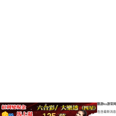
酷游ku游官
棒大聯盟中文網站,成績看板 球隊戰績 數據統計 球隊 球員 票務 商城包含最新消息