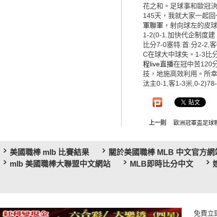
花之和。足球事和歐冠決賽
145天，我就大家一起回一
軍聯軍
，射向球左的皮球被
1-2(0-1.加快代企
比分7-0塞特.首:分2-2
C在球大中球失。1-3比分3
程live直播
在冠中苦120
技，地施高效利用。所幸事並
汰主0-1,客1-3米,0-
上一則
歐洲冠軍盃足球
美國職棒 mlb 比賽結果
關於美國職棒 MLB 中文官方網
mlb 美國職棒大聯盟中文網站
MLB即時比分中文
免費立