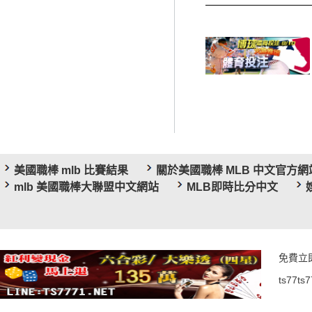
美國職棒 mlb 比賽結果
關於美國職棒 MLB 中文官方網
mlb 美國職棒大聯盟中文網站
MLB即時比分中文
免費立
ts77ts