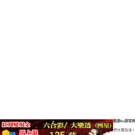
酷游ku游官
國職棒大聯盟中文網站,MLB ,支持你愛的球隊，現在就入手週邊為他們大聲加油！由