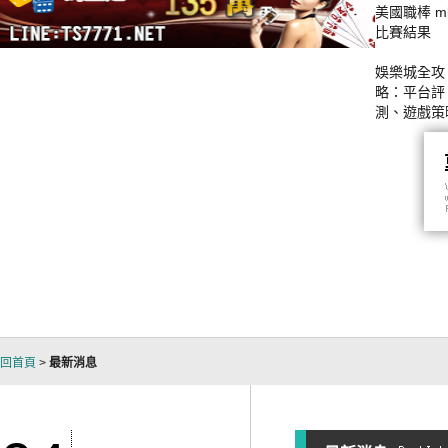
美國職棒 ml
比賽結果
娛樂城全攻
略：平台評
測、遊戲策
與贏錢技巧
析
回首頁
>
最新消息