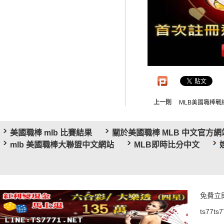
上一則
MLB美國職棒戰
美國職棒 mlb 比賽結果
關於美國職棒 MLB 中文官方網
mlb 美國職棒大聯盟中文網站
MLB即時比分中文
免費立
ts77ts