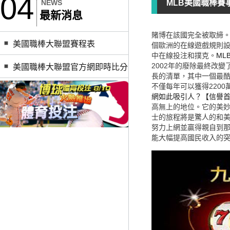
04
NEWS
MLB美國職棒賽
最新消息
賭博在該國完全被取締
美國職棒大聯盟賽程表
個歐洲的在線遊戲規則設
中在線投注和撲克。
ML
2002年的廢除最終改
美國職棒大聯盟官方網即時比分
長的清單，其中一個最
不僅每年可以獲得220
網如此吸引人？【信譽首
高無上的地位。它的美妙
士的旅程將是驚人的和
努力上網並贏得親自到
能大幅提高國民收入的