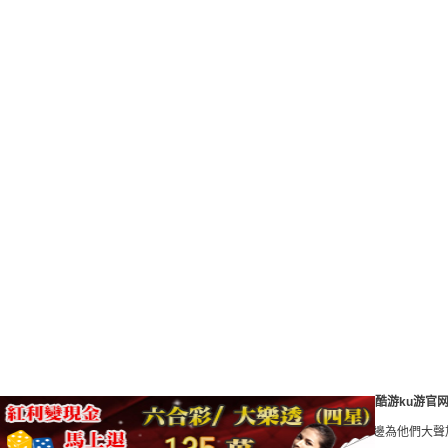
酷游ku游官
B 美國職棒大聯盟中文網站,MLB ,支持你愛的球隊，現在就入手週邊為他們大聲加