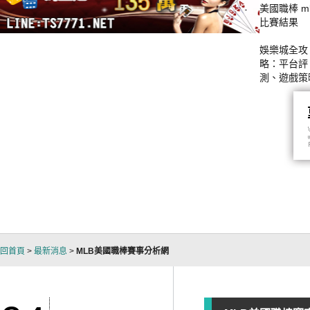
美國職棒 ml
比賽結果
娛樂城全攻
略：平台評
測、遊戲策
與贏錢技巧
析
回首頁
>
最新消息
>
MLB美國職棒賽事分析網